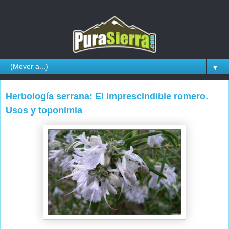
▼
Herbología serrana: El imprescindible romero.
Usos y toponimia