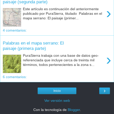
paisaje (segunda parte)
›
Este artículo es continuación del anteriormente
publicado por PuraSierra, titulado Palabras en el
mapa serrano: El paisaje (primer...
4 comentarios:
Palabras en el mapa serrano: El
paisaje (primera parte)
›
PuraSierra trabaja con una base de datos geo-
referenciada que incluye cerca de treinta mil
términos, todos pertenecientes a la zona s...
6 comentarios:
›
Inicio
Ver versión web
Con la tecnología de
Blogger
.