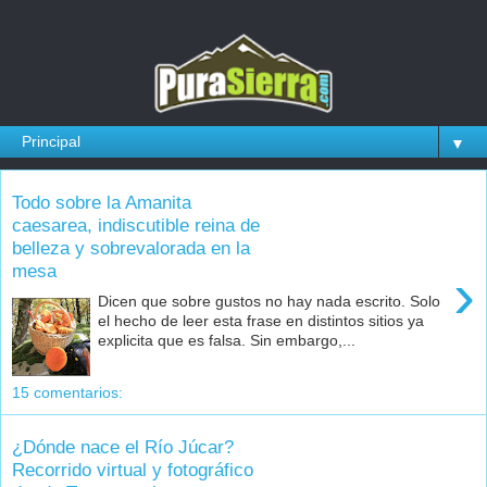
▼
Todo sobre la Amanita
caesarea, indiscutible reina de
belleza y sobrevalorada en la
mesa
›
Dicen que sobre gustos no hay nada escrito. Solo
el hecho de leer esta frase en distintos sitios ya
explicita que es falsa. Sin embargo,...
15 comentarios:
¿Dónde nace el Río Júcar?
Recorrido virtual y fotográfico